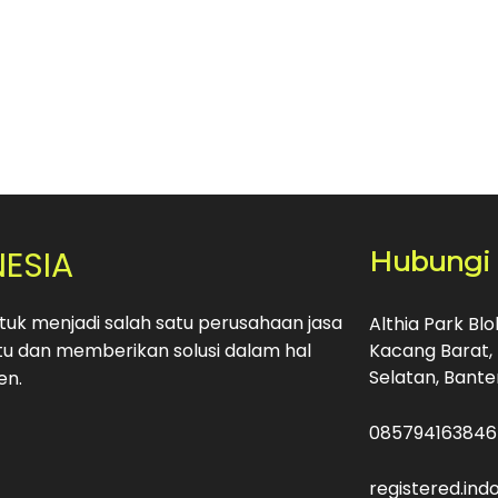
NESIA
Hubungi
uk menjadi salah satu perusahaan jasa
Althia Park Bl
u dan memberikan solusi dalam hal
Kacang Barat, 
Selatan, Bante
en.
085794163846
registered.in