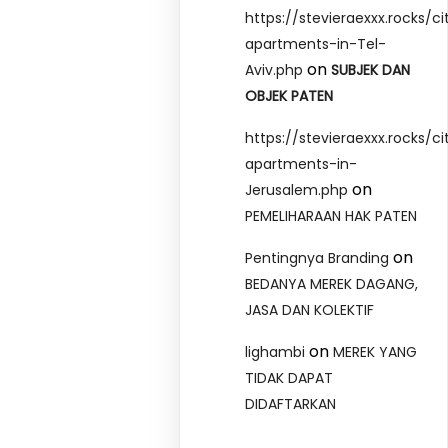
https://stevieraexxx.rocks/ci
apartments-in-Tel-
on
Aviv.php
SUBJEK DAN
OBJEK PATEN
https://stevieraexxx.rocks/ci
apartments-in-
on
Jerusalem.php
PEMELIHARAAN HAK PATEN
on
Pentingnya Branding
BEDANYA MEREK DAGANG,
JASA DAN KOLEKTIF
on
lighambi
MEREK YANG
TIDAK DAPAT
DIDAFTARKAN