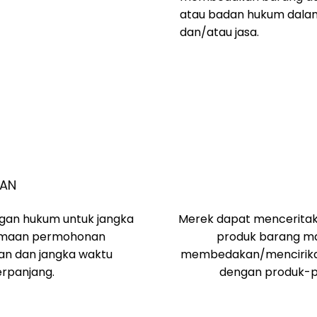
atau badan hukum dala
dan/atau jasa.
GAN
gan hukum untuk jangka
Merek dapat menceritak
erimaan permohonan
produk barang ma
an dan jangka waktu
membedakan/mencirikan
erpanjang.
dengan produk-pr