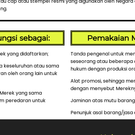
au cap atau stempel resmi yang digunakan oleh Negara 
ang.
ngsi sebagai:
Pemakaian M
rek yang didaftarkan;
Tanda pengenal untuk memb
seseorang atau beberapa
a keseluruhan atau sama
hukum dengan produksi ora
n oleh orang lain untuk
Alat promosi, sehingga me
dengan menyebut Merekny
 Merek yang sama
am peredaran untuk
Jaminan atas mutu barang
Penunjuk asal barang/jasa d