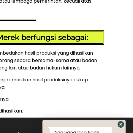
atau lembaga pemerintah, kecuali atas
erek berfungsi sebagai:
edakan hasil produksi yang dihasilkan
 orang secara bersama-sama atau badan
ng lain atau badan hukum lainnya;
mpromosikan hasil produksinya cukup
a;
nya;
ihasilkan.
Ada yang bisa kami