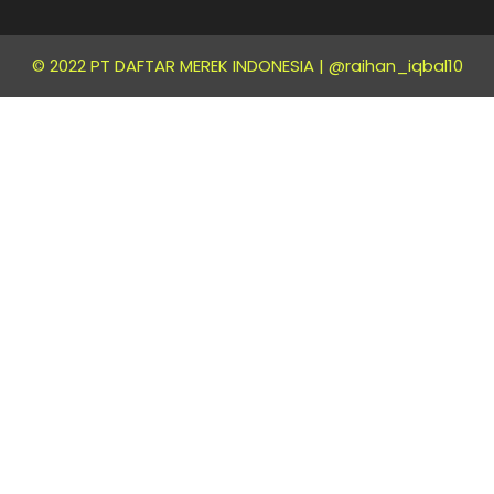
© 2022 PT DAFTAR MEREK INDONESIA |
@raihan_iqbal10