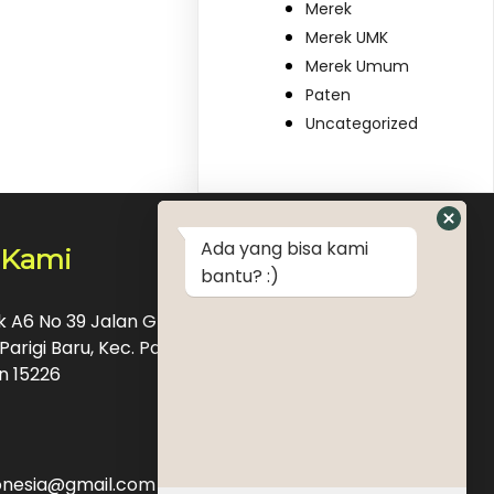
Merek
Merek UMK
Merek Umum
Paten
Uncategorized
Ada yang bisa kami
 Kami
bantu? :)
ok A6 No 39 Jalan Graha Raya Bintaro Pondok
Parigi Baru, Kec. Pd. Aren, Kota Tangerang
n 15226
donesia@gmail.com