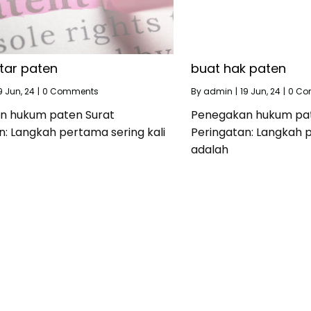
tar paten
buat hak paten
9
Jun, 24
|
0 Comments
By
admin
|
19
Jun, 24
|
0 Co
n hukum paten Surat
Penegakan hukum pat
n: Langkah pertama sering kali
Peringatan: Langkah p
adalah