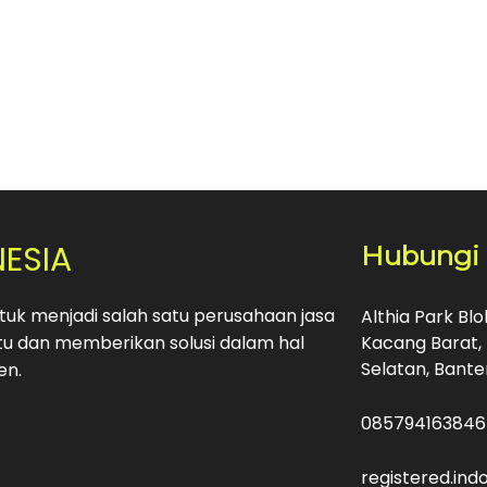
NESIA
Hubungi
uk menjadi salah satu perusahaan jasa
Althia Park Bl
u dan memberikan solusi dalam hal
Kacang Barat, 
Selatan, Bante
en.
085794163846
registered.in