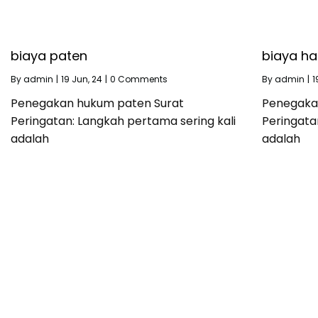
biaya paten
biaya ha
By
admin
|
19
Jun, 24
|
0 Comments
By
admin
|
1
Penegakan hukum paten Surat
Penegaka
Peringatan: Langkah pertama sering kali
Peringata
adalah
adalah