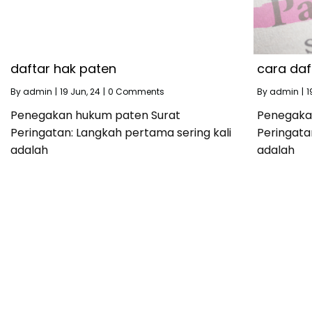
daftar hak paten
cara daf
By
admin
|
19
Jun, 24
|
0 Comments
By
admin
|
1
Penegakan hukum paten Surat
Penegaka
Peringatan: Langkah pertama sering kali
Peringata
adalah
adalah