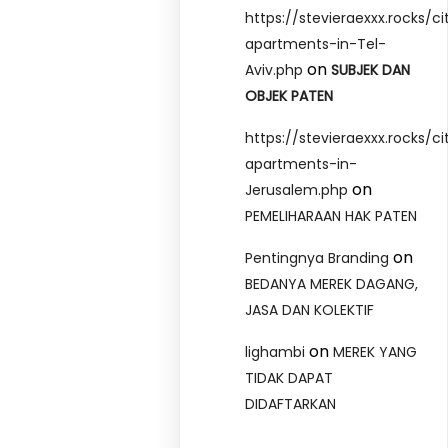
https://stevieraexxx.rocks/ci
apartments-in-Tel-
on
Aviv.php
SUBJEK DAN
OBJEK PATEN
https://stevieraexxx.rocks/ci
apartments-in-
on
Jerusalem.php
PEMELIHARAAN HAK PATEN
on
Pentingnya Branding
BEDANYA MEREK DAGANG,
JASA DAN KOLEKTIF
on
lighambi
MEREK YANG
TIDAK DAPAT
DIDAFTARKAN