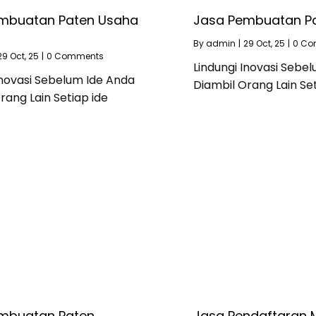
mbuatan Paten Usaha
Jasa Pembuatan Pa
By
admin
|
29
Oct, 25
|
0 Co
29
Oct, 25
|
0 Comments
Lindungi Inovasi Sebe
Inovasi Sebelum Ide Anda
Diambil Orang Lain Set
rang Lain Setiap ide
mbuatan Paten
Jasa Pendaftaran 