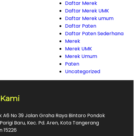
Daftar Merek
Daftar Merek UMK
Daftar Merek umum
Daftar Paten
Daftar Paten Sederhana
Merek
Merek UMK
Merek Umum
Paten
Uncategorized
 Kami
ok A6 No 39 Jalan Graha Raya Bintaro Pondok
Parigi Baru, Kec. Pd. Aren, Kota Tangerang
n 15226