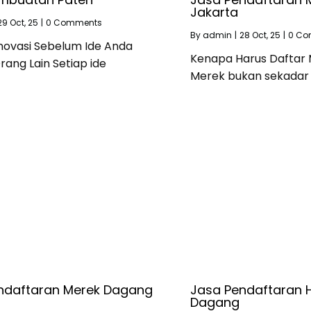
Jakarta
29
Oct, 25
|
0 Comments
By
admin
|
28
Oct, 25
|
0 Co
Inovasi Sebelum Ide Anda
Kenapa Harus Daftar
rang Lain Setiap ide
Merek bukan sekadar
ndaftaran Merek Dagang
Jasa Pendaftaran 
Dagang