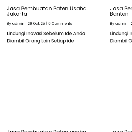
Jasa Pembuatan Paten Usaha
Jasa Pe
Jakarta
Banten
By
admin
|
29
Oct, 25
|
0 Comments
By
admin
|
Lindungi Inovasi Sebelum Ide Anda
Lindungi 
Diambil Orang Lain Setiap ide
Diambil O
Jasa Pembuatan Paten usaha
Jasa Pe