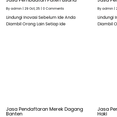
By
admin
|
29
Oct, 25
|
0 Comments
By
admin
|
Lindungi Inovasi Sebelum Ide Anda
Lindungi 
Diambil Orang Lain Setiap ide
Diambil O
Jasa Pendaftaran Merek Dagang
Jasa Pe
Banten
Haki