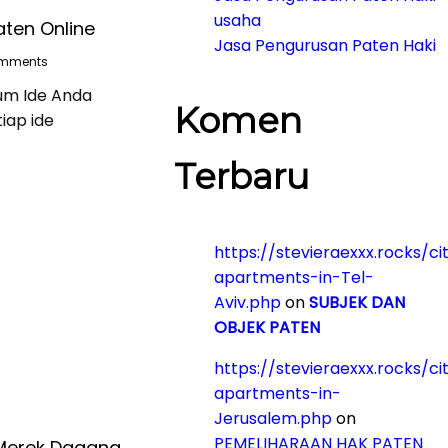
usaha
ten Online
Jasa Pengurusan Paten Haki
mments
lum Ide Anda
Komen
iap ide
Terbaru
https://stevieraexxx.rocks/ci
apartments-in-Tel-
Aviv.php
on
SUBJEK DAN
OBJEK PATEN
https://stevieraexxx.rocks/ci
apartments-in-
Jerusalem.php
on
PEMELIHARAAN HAK PATEN
Merek Dagang