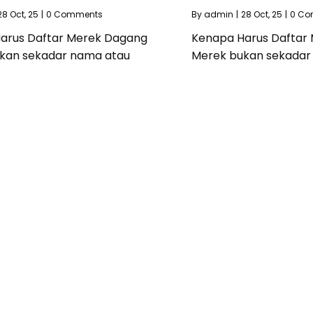
28
Oct, 25
|
0 Comments
By
admin
|
28
Oct, 25
|
0 Co
arus Daftar Merek Dagang
Kenapa Harus Daftar
kan sekadar nama atau
Merek bukan sekadar