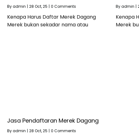
By
admin
|
28
Oct, 25
|
0 Comments
By
admin
|
Kenapa Harus Daftar Merek Dagang
Kenapa H
Merek bukan sekadar nama atau
Merek bu
Jasa Pendaftaran Merek Dagang
By
admin
|
28
Oct, 25
|
0 Comments