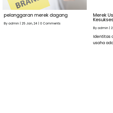
pelanggaran merek dagang
Merek U
Kesukse
By
admin
|
25
Jan, 24
|
0 Comments
By
admin
|
2
Identitas
usaha ada