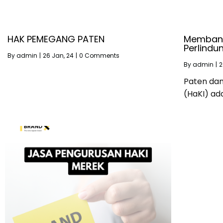
HAK PEMEGANG PATEN
Membangu
Perlind
By
admin
|
26
Jan, 24
|
0 Comments
By
admin
|
2
Paten dan
(HaKI) ad