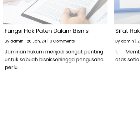
Fungsi Hak Paten Dalam Bisnis
Sifat Ha
By
admin
|
26
Jan, 24
|
0 Comments
By
admin
|
2
Jaminan hukum menjadi sangat penting
1. Membe
untuk sebuah bisnissehingga pengusaha
atas setia
perlu