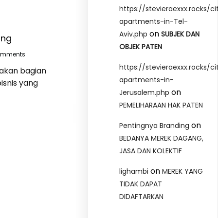
https://stevieraexxx.rocks/ci
apartments-in-Tel-
on
Aviv.php
SUBJEK DAN
ang
OBJEK PATEN
omments
https://stevieraexxx.rocks/ci
akan bagian
apartments-in-
isnis yang
on
Jerusalem.php
PEMELIHARAAN HAK PATEN
on
Pentingnya Branding
BEDANYA MEREK DAGANG,
JASA DAN KOLEKTIF
on
lighambi
MEREK YANG
TIDAK DAPAT
DIDAFTARKAN