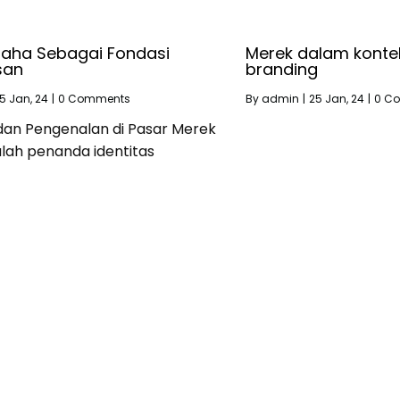
saha Sebagai Fondasi
Merek dalam konte
san
branding
5
Jan, 24
|
0 Comments
By
admin
|
25
Jan, 24
|
0 C
 dan Pengenalan di Pasar Merek
lah penanda identitas