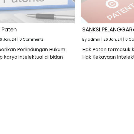
k Paten
SANKSI PELANGGAR
6
Jan, 24
|
0 Comments
By
admin
|
26
Jan, 24
|
0 C
rikan Perlindungan Hukum
Hak Paten termasuk k
p karya intelektual di bidan
Hak Kekayaan Intelekt