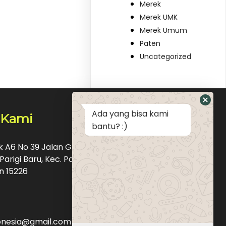
Merek
Merek UMK
Merek Umum
Paten
Uncategorized
Ada yang bisa kami
 Kami
bantu? :)
ok A6 No 39 Jalan Graha Raya Bintaro Pondok
Parigi Baru, Kec. Pd. Aren, Kota Tangerang
n 15226
donesia@gmail.com