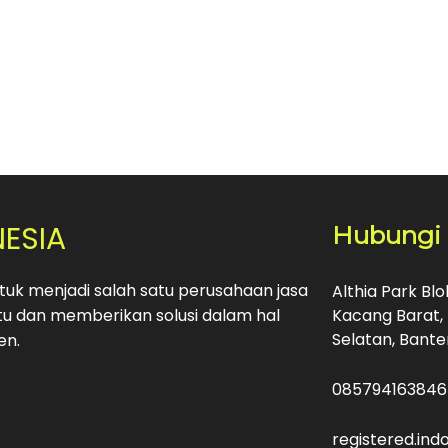
NESIA
Hubungi
uk menjadi salah satu perusahaan jasa
Althia Park Bl
u dan memberikan solusi dalam hal
Kacang Barat, 
Selatan, Bante
en.
085794163846
registered.in