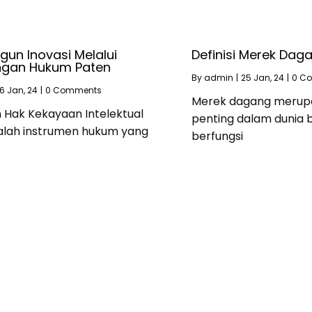
n Inovasi Melalui
Definisi Merek Dag
ungan Hukum Paten
By
admin
|
25
Jan, 24
|
0 C
6
Jan, 24
|
0 Comments
Merek dagang merup
 Hak Kekayaan Intelektual
penting dalam dunia b
alah instrumen hukum yang
berfungsi