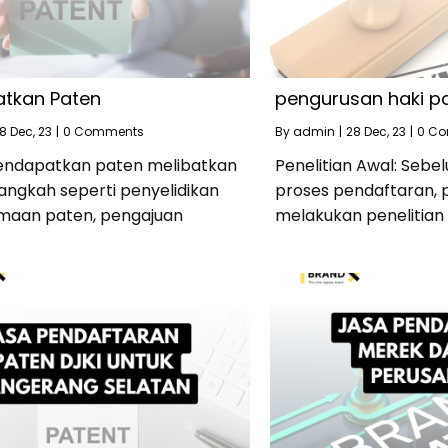
tkan Paten
pengurusan haki p
8
Dec, 23
|
0 Comments
By
admin
|
28
Dec, 23
|
0 C
endapatkan paten melibatkan
Penelitian Awal: Seb
angkah seperti penyelidikan
proses pendaftaran, 
maan paten, pengajuan
melakukan penelitian