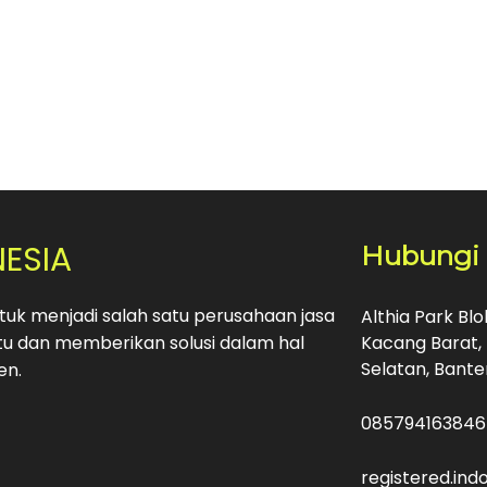
NESIA
Hubungi
uk menjadi salah satu perusahaan jasa
Althia Park Bl
u dan memberikan solusi dalam hal
Kacang Barat, 
Selatan, Bante
en.
085794163846
registered.in