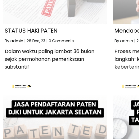
STATUS HAKI PATEN
Mendapa
By
admin
|
28
Dec, 23
|
0 Comments
By
admin
|
2
Dalam waktu paling lambat 36 bulan
Proses m
sejak permohonan pemeriksaan
langkah-l
substantif
keberteri