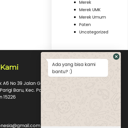
Merek
Merek UMK
Merek Umum
Paten
Uncategorized
Ada yang bisa kami
 Kami
bantu? :)
ok A6 No 39 Jalan Graha Raya Bintaro Pondok
Parigi Baru, Kec. Pd. Aren, Kota Tangerang
n 15226
donesia@gmail.com