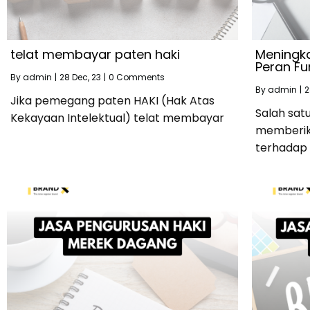
telat membayar paten haki
Meningka
Peran Fu
By
admin
|
28
Dec, 23
|
0 Comments
By
admin
|
2
Jika pemegang paten HAKI (Hak Atas
Salah sat
Kekayaan Intelektual) telat membayar
memberik
terhadap