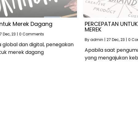
ntuk Merek Dagang
PERCEPATAN UNTUK 
MEREK
7
Dec, 23
|
0 Comments
By
admin
|
27
Dec, 23
|
0 C
 global dan digital, penegakan
Apabila saat pengum
tuk merek dagang
yang mengajukan keb