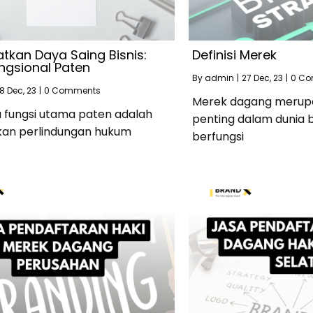
tkan Daya Saing Bisnis:
Definisi Merek
ngsional Paten
By
admin
|
27
Dec, 23
|
0 C
8
Dec, 23
|
0 Comments
Merek dagang merup
u fungsi utama paten adalah
penting dalam dunia b
an perlindungan hukum
berfungsi