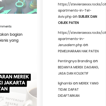
https://stevieraexxx.rocks/ci
apartments-in-Tel-
on
Aviv.php
SUBJEK DAN
OBJEK PATEN
omments
https://stevieraexxx.rocks/ci
akan bagian
apartments-in-
isnis yang
on
Jerusalem.php
PEMELIHARAAN HAK PATEN
on
Pentingnya Branding
BEDANYA MEREK DAGANG,
JASA DAN KOLEKTIF
on
lighambi
MEREK YANG
TIDAK DAPAT
DIDAFTARKAN