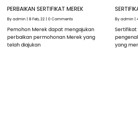
PERBAIKAN SERTIFIKAT MEREK
SERTIFI
By
admin
|
8
Feb, 22
|
0 Comments
By
admin
|
Pemohon Merek dapat mengajukan
Sertifik
perbaikan permohonan Merek yang
pengenala
telah diajukan
yang men