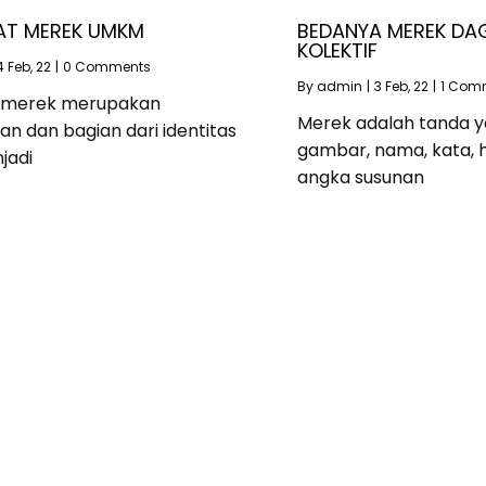
KAT MEREK UMKM
BEDANYA MEREK DA
KOLEKTIF
4
Feb, 22
|
0 Comments
By
admin
|
3
Feb, 22
|
1 Com
at merek merupakan
Merek adalah tanda 
n dan bagian dari identitas
gambar, nama, kata, 
jadi
angka susunan