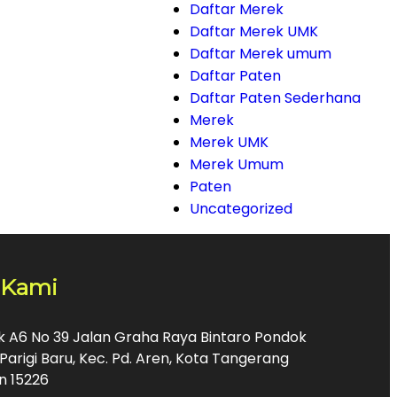
Daftar Merek
Daftar Merek UMK
Daftar Merek umum
Daftar Paten
Daftar Paten Sederhana
Merek
Merek UMK
Merek Umum
Paten
Uncategorized
 Kami
ok A6 No 39 Jalan Graha Raya Bintaro Pondok
Parigi Baru, Kec. Pd. Aren, Kota Tangerang
n 15226