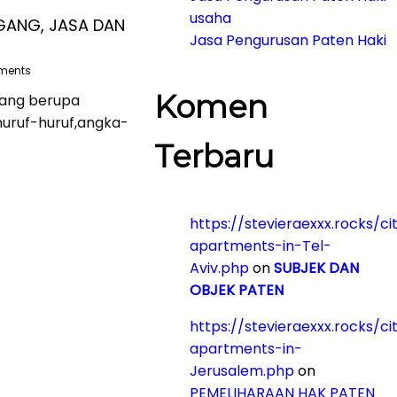
usaha
GANG, JASA DAN
Jasa Pengurusan Paten Haki
ments
Komen
yang berupa
huruf-huruf,angka-
Terbaru
https://stevieraexxx.rocks/ci
apartments-in-Tel-
Aviv.php
on
SUBJEK DAN
OBJEK PATEN
https://stevieraexxx.rocks/ci
apartments-in-
Jerusalem.php
on
PEMELIHARAAN HAK PATEN