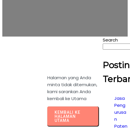
Search
Posti
Terba
Halaman yang Anda
minta tidak ditemukan,
kami sarankan Anda
Jasa
kembali ke Utama
Peng
urusa
KEMBALI KE
HALAMAN
n
UTAMA
Paten