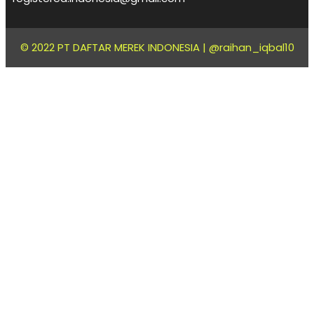
© 2022 PT DAFTAR MEREK INDONESIA |
@raihan_iqbal10