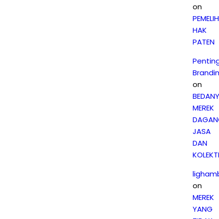
on
PEMELI
HAK
PATEN
Pentin
Brandi
on
BEDAN
MEREK
DAGAN
JASA
DAN
KOLEKTI
ligham
on
MEREK
YANG