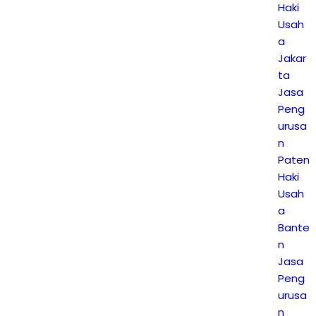
Haki
Usah
a
Jakar
ta
Jasa
Peng
urusa
n
Paten
Haki
Usah
a
Bante
n
Jasa
Peng
urusa
n