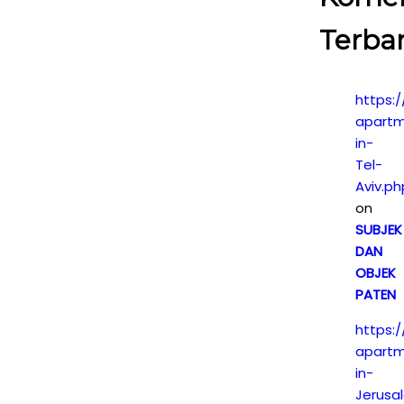
Terba
https:/
apartm
in-
Tel-
Aviv.ph
on
SUBJEK
DAN
OBJEK
PATEN
https:/
apartm
in-
Jerusa