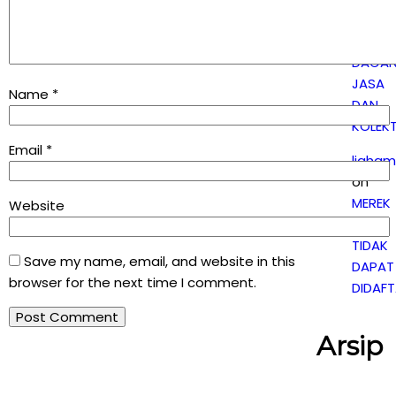
BEDAN
MEREK
DAGAN
JASA
Name
*
DAN
KOLEKT
Email
*
ligham
on
MEREK
Website
YANG
TIDAK
Save my name, email, and website in this
DAPAT
browser for the next time I comment.
DIDAF
Arsip