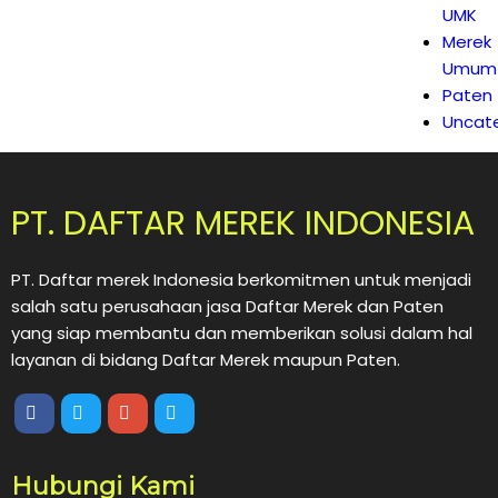
UMK
Merek
Umum
Paten
Uncat
PT. DAFTAR MEREK INDONESIA
PT. Daftar merek Indonesia berkomitmen untuk menjadi
salah satu perusahaan jasa Daftar Merek dan Paten
yang siap membantu dan memberikan solusi dalam hal
layanan di bidang Daftar Merek maupun Paten.
Hubungi Kami