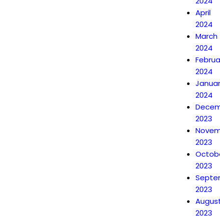
2024
April
2024
March
2024
Februa
2024
Janua
2024
Decem
2023
Novem
2023
Octob
2023
Septe
2023
Augus
2023