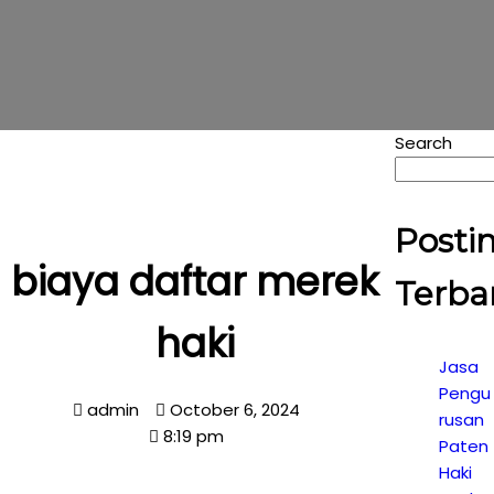
Search
Posti
biaya daftar merek
Terba
haki
Jasa
Pengu
admin
October 6, 2024
rusan
8:19 pm
Paten
Haki