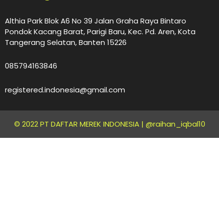
Althia Park Blok A6 No 39 Jalan Graha Raya Bintaro
Pondok Kacang Barat, Parigi Baru, Kec. Pd. Aren, Kota
Tangerang Selatan, Banten 15226
085794163846
registered.indonesia@gmail.com
© 2022 PT DAFTAR MEREK INDONESIA |
@raihan_iqbal10