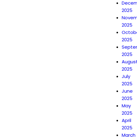
Decem
2025
Novem
2025
Octob
2025
Septe
2025
Augus
2025
July
2025
June
2025
May
2025
April
2025
March