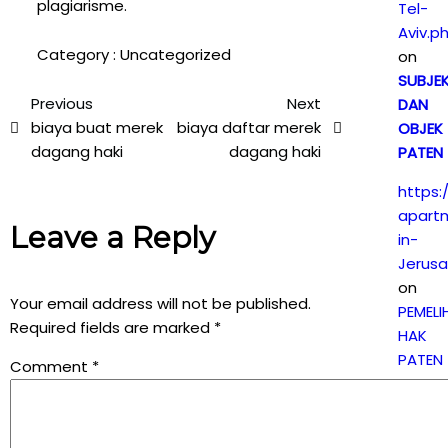
plagiarisme.
Tel-
Aviv.p
Category :
Uncategorized
on
SUBJE
Previous
Next
DAN
biaya buat merek
biaya daftar merek
OBJEK
dagang haki
dagang haki
PATEN
https:
apart
Leave a Reply
in-
Jerus
on
Your email address will not be published.
PEMEL
Required fields are marked
*
HAK
PATEN
Comment
*
Penti
Brandi
on