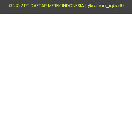
© 2022 PT DAFTAR MEREK INDONESIA |
@raihan_iqbal10