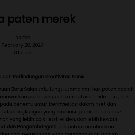
a paten merek
admin
February 20, 2024
3:15 am
 dan Perlindungan Kreativitas Bisnis
uan Baru:
Salah satu fungsi utama dari hak paten adalah
enawarkan perlindungan hukum atas ide-ide baru, hak
pada penemu untuk berinvestasi dalam riset dan
ptakan lingkungan yang memacu perusahaan untuk
 yang lebih baik, lebih efisien, dan lebih inovatif.
Riset dan Pengembangan:
Hak paten memberikan
ting bagi perusahaan yang menghabiskan banyak