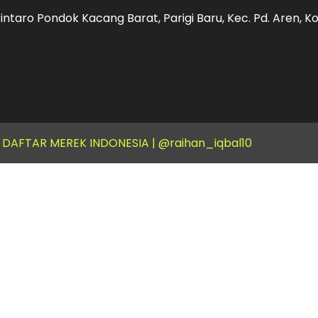
intaro Pondok Kacang Barat, Parigi Baru, Kec. Pd. Aren, 
T DAFTAR MEREK INDONESIA |
@raihan_iqbal10