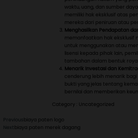
waktu, uang, dan sumber day
memiliki hak eksklusif atas 
mereka dari peniruan atau pe
Menghasilkan Pendapatan dari 
memanfaatkan hak eksklusif 
untuk menggunakan atau me
lisensi kepada pihak lain, pe
tambahan dalam bentuk royalti
Menarik Investasi dan Kemitra
cenderung lebih menarik bagi
bukti yang jelas tentang kem
bernilai dan memberikan keun
Category :
Uncategorized
Previous
biaya paten logo
Next
biaya paten merek dagang