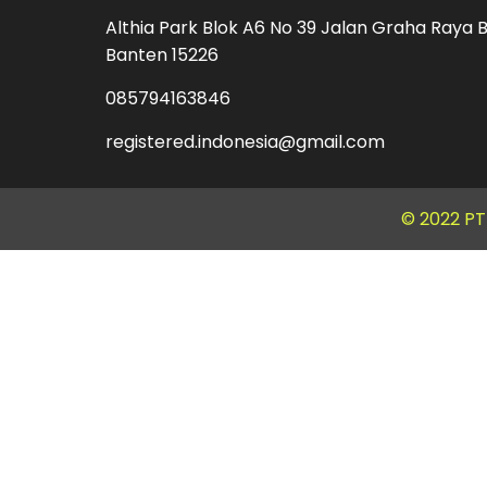
Althia Park Blok A6 No 39 Jalan Graha Raya B
Banten 15226
085794163846
registered.indonesia@gmail.com
© 2022 P