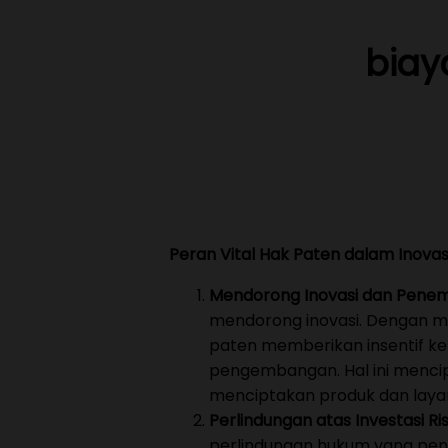
biay
Peran Vital Hak Paten dalam Inovasi
Mendorong Inovasi dan Penem
mendorong inovasi. Dengan m
paten memberikan insentif ke
pengembangan. Hal ini menci
menciptakan produk dan layanan
Perlindungan atas Investasi 
perlindungan hukum yang pen