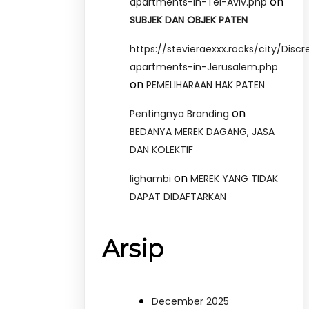
on
apartments-in-Tel-Aviv.php
SUBJEK DAN OBJEK PATEN
https://stevieraexxx.rocks/city/Discr
apartments-in-Jerusalem.php
on
PEMELIHARAAN HAK PATEN
on
Pentingnya Branding
BEDANYA MEREK DAGANG, JASA
DAN KOLEKTIF
on
lighambi
MEREK YANG TIDAK
DAPAT DIDAFTARKAN
Arsip
December 2025