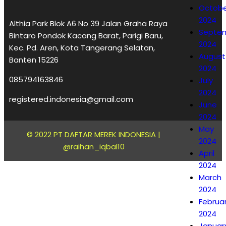
Octobe
2024
Althia Park Blok A6 No 39 Jalan Graha Raya
Septe
Bintaro Pondok Kacang Barat, Parigi Baru,
2024
Kec. Pd. Aren, Kota Tangerang Selatan,
August
Banten 15226
2024
085794163846
July
2024
registered.indonesia@gmail.com
June
2024
May
© 2022 PT DAFTAR MEREK INDONESIA |
2024
@raihan_iqbal10
April
2024
March
2024
Februa
2024
Januar