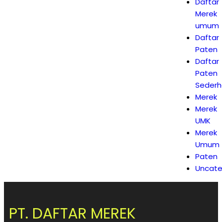
Daftar
Merek
umum
Daftar
Paten
Daftar
Paten
Seder
Merek
Merek
UMK
Merek
Umum
Paten
Uncate
PT. DAFTAR MEREK