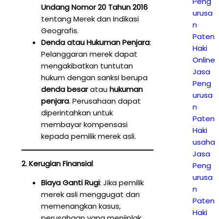
Peng
Undang Nomor 20 Tahun 2016
urusa
tentang Merek dan Indikasi
n
Geografis.
Paten
Denda atau Hukuman Penjara
:
Haki
Pelanggaran merek dapat
Online
mengakibatkan tuntutan
Jasa
hukum dengan sanksi berupa
Peng
denda besar
atau
hukuman
urusa
penjara
. Perusahaan dapat
n
diperintahkan untuk
Paten
membayar kompensasi
Haki
kepada pemilik merek asli.
usaha
Jasa
2. Kerugian Finansial
Peng
urusa
Biaya Ganti Rugi
: Jika pemilik
n
merek asli menggugat dan
Paten
memenangkan kasus,
Haki
perusahaan yang menjiplak