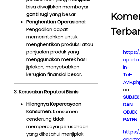
bisa diwajibkan membayar
Kome
ganti rugi
yang besar.
Penghentian Operasional
:
Terba
Pengadilan dapat
memerintahkan untuk
menghentikan produksi atau
penjualan produk yang
https:/
menggunakan merek hasil
apartm
jiplakan, menyebabkan
in-
kerugian finansial besar.
Tel-
Aviv.ph
on
3. Kerusakan Reputasi Bisnis
SUBJEK
Hilangnya Kepercayaan
DAN
Konsumen
: Konsumen
OBJEK
cenderung tidak
PATEN
mempercayai perusahaan
https:/
yang diketahui menjiplak
apartm