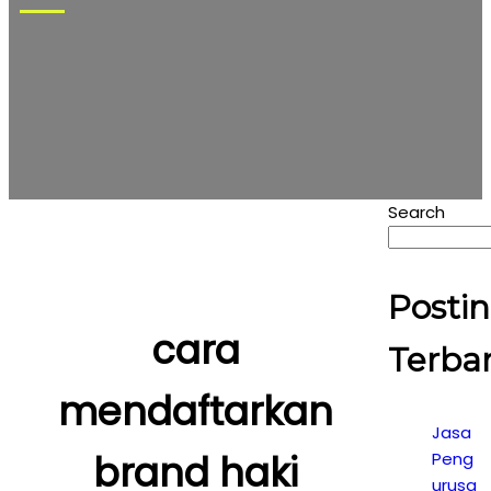
Search
Posti
cara
Terba
mendaftarkan
Jasa
brand haki
Peng
urusa