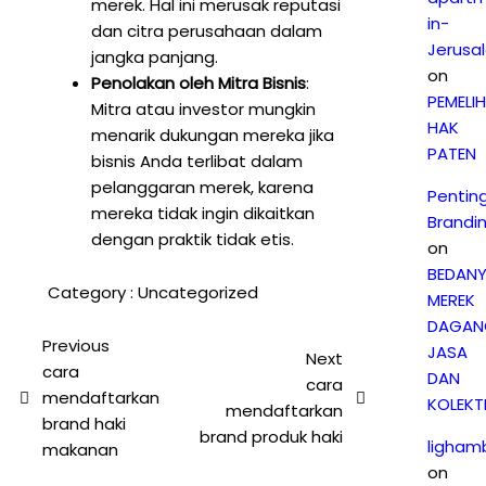
merek. Hal ini merusak reputasi
in-
dan citra perusahaan dalam
Jerusa
jangka panjang.
on
Penolakan oleh Mitra Bisnis
:
PEMELI
Mitra atau investor mungkin
HAK
menarik dukungan mereka jika
PATEN
bisnis Anda terlibat dalam
pelanggaran merek, karena
Pentin
mereka tidak ingin dikaitkan
Brandi
dengan praktik tidak etis.
on
BEDAN
Category :
Uncategorized
MEREK
DAGAN
Previous
JASA
Next
cara
DAN
cara
mendaftarkan
KOLEKTI
mendaftarkan
brand haki
brand produk haki
ligham
makanan
on