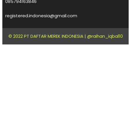
085794163846
registered.indonesia@gmail.com
© 2022 PT DAFTAR MEREK INDONESIA |
@raihan_iqbal10