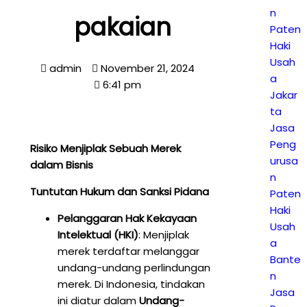
n
pakaian
Paten
Haki
Usah
admin
November 21, 2024
a
6:41 pm
Jakar
ta
Jasa
Peng
Risiko Menjiplak Sebuah Merek
urusa
dalam Bisnis
n
Tuntutan Hukum dan Sanksi Pidana
Paten
Haki
Pelanggaran Hak Kekayaan
Usah
Intelektual (HKI)
: Menjiplak
a
merek terdaftar melanggar
Bante
undang-undang perlindungan
n
merek. Di Indonesia, tindakan
Jasa
ini diatur dalam
Undang-