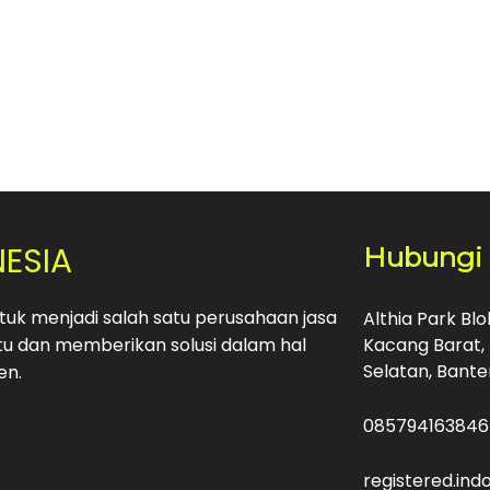
NESIA
Hubungi
uk menjadi salah satu perusahaan jasa
Althia Park Bl
u dan memberikan solusi dalam hal
Kacang Barat, 
Selatan, Bante
en.
085794163846
registered.in