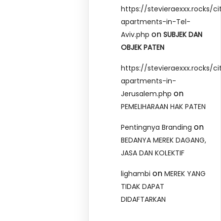
https://stevieraexxx.rocks/ci
apartments-in-Tel-
on
Aviv.php
SUBJEK DAN
OBJEK PATEN
https://stevieraexxx.rocks/ci
apartments-in-
on
Jerusalem.php
PEMELIHARAAN HAK PATEN
on
Pentingnya Branding
BEDANYA MEREK DAGANG,
JASA DAN KOLEKTIF
on
lighambi
MEREK YANG
TIDAK DAPAT
DIDAFTARKAN