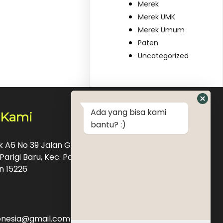
Merek
Merek UMK
Merek Umum
Paten
Uncategorized
Ada yang bisa kami
 Kami
bantu? :)
ok A6 No 39 Jalan Graha Raya Bintaro Pondok
Parigi Baru, Kec. Pd. Aren, Kota Tangerang
n 15226
donesia@gmail.com