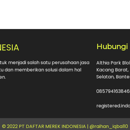
NESIA
Hubungi
uk menjadi salah satu perusahaan jasa
Althia Park Bl
u dan memberikan solusi dalam hal
Kacang Barat, 
Selatan, Bante
en.
085794163846
registered.in
© 2022 PT DAFTAR MEREK INDONESIA |
@raihan_iqbal10