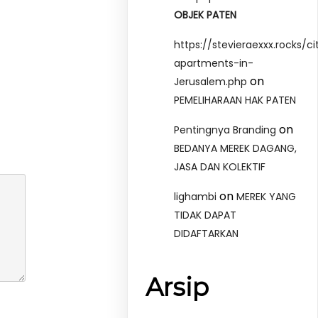
OBJEK PATEN
https://stevieraexxx.rocks/ci
apartments-in-
on
Jerusalem.php
PEMELIHARAAN HAK PATEN
on
Pentingnya Branding
BEDANYA MEREK DAGANG,
JASA DAN KOLEKTIF
on
lighambi
MEREK YANG
TIDAK DAPAT
DIDAFTARKAN
Arsip