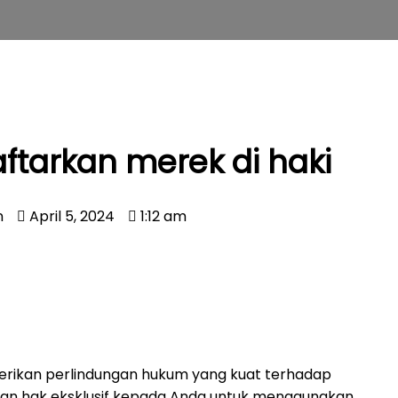
tarkan merek di haki
n
April 5, 2024
1:12 am
ikan perlindungan hukum yang kuat terhadap
ikan hak eksklusif kepada Anda untuk menggunakan