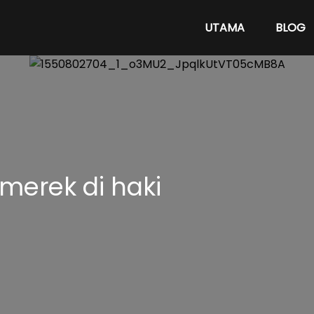
UTAMA
BLOG
merek di haki