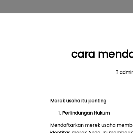
cara mendaf
admi
Merek usaha itu penting
Perlindungan Hukum
Mendaftarkan merek usaha member
identitas merek Anda. Ini member