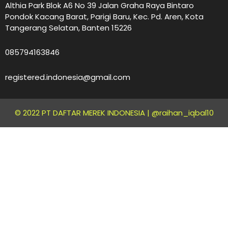
Althia Park Blok A6 No 39 Jalan Graha Raya Bintaro
Pondok Kacang Barat, Parigi Baru, Kec. Pd. Aren, Kota
Tangerang Selatan, Banten 15226
085794163846
registered.indonesia@gmail.com
© 2022 PT DAFTAR MEREK INDONESIA |
@raihan_iqbal10