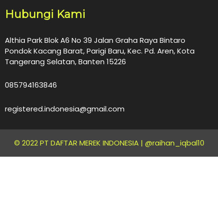
Hubungi Kami
Althia Park Blok A6 No 39 Jalan Graha Raya Bintaro
Pondok Kacang Barat, Parigi Baru, Kec. Pd. Aren, Kota
Tangerang Selatan, Banten 15226
085794163846
registered.indonesia@gmail.com
© 2022 PT DAFTAR MEREK INDONESIA |
@raihan_iqbal10