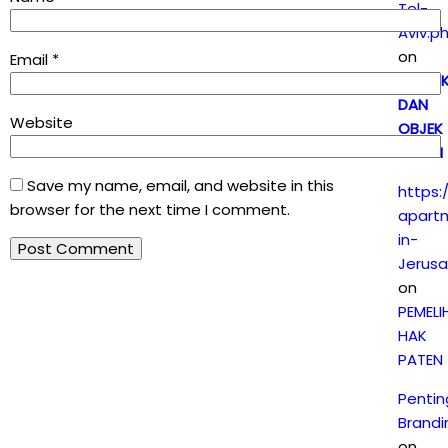
Tel-
Aviv.p
on
Email
*
SUBJE
DAN
Website
OBJEK
PATEN
Save my name, email, and website in this
https:
browser for the next time I comment.
apart
in-
Jerus
on
PEMEL
HAK
PATEN
Penti
Brandi
on