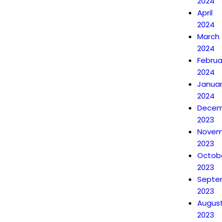
2024
April
2024
March
2024
Februa
2024
Janua
2024
Decem
2023
Novem
2023
Octob
2023
Septe
2023
Augus
2023