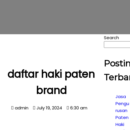
Search
Posti
daftar haki paten
Terba
brand
Jasa
Pengu
admin
July 19, 2024
6:30 am
rusan
Paten
Haki