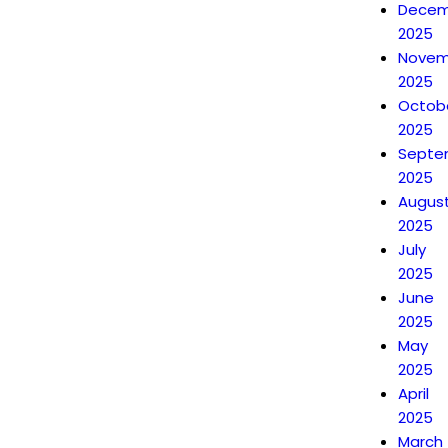
Decem
2025
Novem
2025
Octob
2025
Septe
2025
Augus
2025
July
2025
June
2025
May
2025
April
2025
March