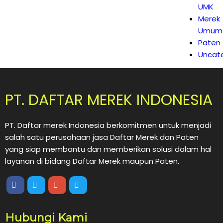
UMK
Merek
Umum
Paten
Uncat
PT. DAFTAR MEREK INDONESIA
PT. Daftar merek Indonesia berkomitmen untuk menjadi
salah satu perusahaan jasa Daftar Merek dan Paten
yang siap membantu dan memberikan solusi dalam hal
layanan di bidang Daftar Merek maupun Paten.
Hubungi Kami