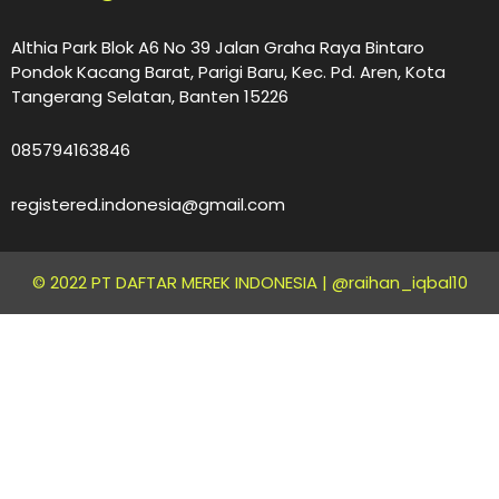
Althia Park Blok A6 No 39 Jalan Graha Raya Bintaro
Pondok Kacang Barat, Parigi Baru, Kec. Pd. Aren, Kota
Tangerang Selatan, Banten 15226
085794163846
registered.indonesia@gmail.com
© 2022 PT DAFTAR MEREK INDONESIA |
@raihan_iqbal10