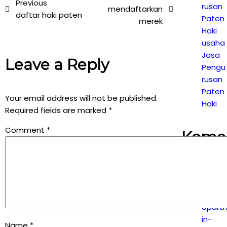
Previous
rusan
mendaftarkan
daftar haki paten
Paten
merek
Haki
usaha
Jasa
Leave a Reply
Pengu
rusan
Paten
Your email address will not be published.
Haki
Required fields are marked
*
Comment
*
Kome
Terba
https:
apart
in-
Name
*