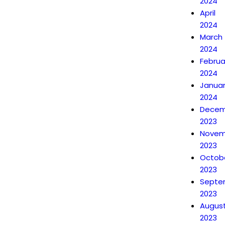
2024
April
2024
March
2024
Februa
2024
Janua
2024
Decem
2023
Novem
2023
Octob
2023
Septe
2023
Augus
2023