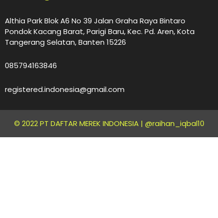
Althia Park Blok A6 No 39 Jalan Graha Raya Bintaro
Pondok Kacang Barat, Parigi Baru, Kec. Pd. Aren, Kota
Tangerang Selatan, Banten 15226
085794163846
registered.indonesia@gmail.com
© 2022 PT DAFTAR MEREK INDONESIA |
@raihan_iqbal10