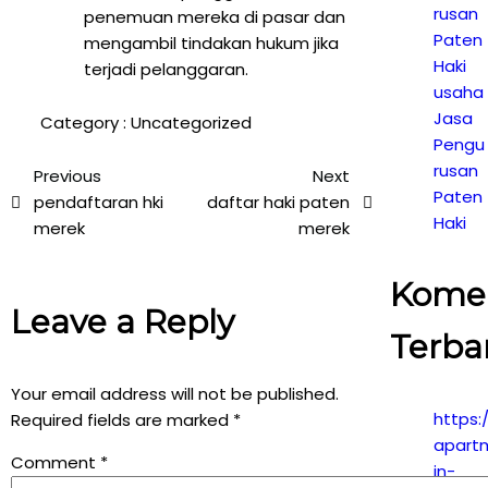
rusan
penemuan mereka di pasar dan
Paten
mengambil tindakan hukum jika
Haki
terjadi pelanggaran.
usaha
Jasa
Category :
Uncategorized
Pengu
rusan
Previous
Next
Paten
pendaftaran hki
daftar haki paten
Haki
merek
merek
Kome
Leave a Reply
Terba
Your email address will not be published.
https:
Required fields are marked
*
apart
Comment
*
in-