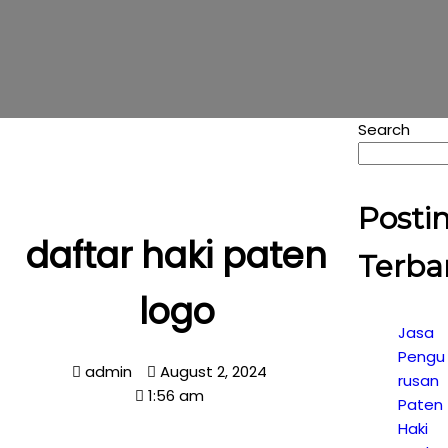
Search
Posti
daftar haki paten
Terba
logo
Jasa
Pengu
admin
August 2, 2024
rusan
1:56 am
Paten
Haki