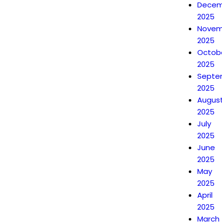
Decem
2025
Novem
2025
Octob
2025
Septe
2025
Augus
2025
July
2025
June
2025
May
2025
April
2025
March