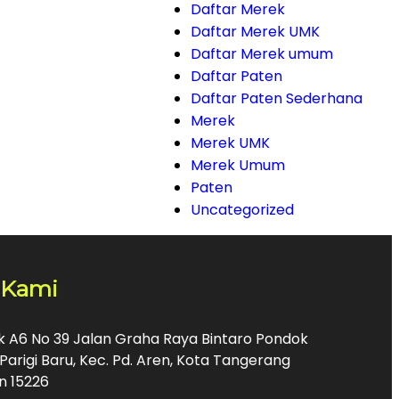
Daftar Merek
Daftar Merek UMK
Daftar Merek umum
Daftar Paten
Daftar Paten Sederhana
Merek
Merek UMK
Merek Umum
Paten
Uncategorized
 Kami
ok A6 No 39 Jalan Graha Raya Bintaro Pondok
Parigi Baru, Kec. Pd. Aren, Kota Tangerang
n 15226