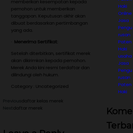
memberikan kesempatan kepada
Haki
pemohon untuk memberikan
Online
tanggapan. Keputusan akhir akan
Jasa
dibuat berdasarkan pertimbangan
Pengu
yang ada.
rusan
·
Menerima Sertifikat
:
Paten
Haki
Setelah diterbitkan, sertifikat merek
usaha
akan dikirimkan kepada pemohon.
Jasa
Merek Anda kini resmi terdaftar dan
Pengu
dilindungi oleh hukum.
rusan
Paten
Category :
Uncategorized
Haki
Previous
daftar kelas merek
Next
daftar merek
Kome
Terba