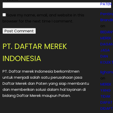
PATEN
Penti
Save my name, email, and website in this
Brandi
browser for the next time I comment.
on
BEDAN
MEREK
PT. DAFTAR MEREK
DAGAN
JASA
INDONESIA
DAN
KOLEKT
PT. Daftar merek Indonesia berkomitmen
ligham
untuk menjadi salah satu perusahaan jasa
on
Daftar Merek dan Paten yang siap membantu
MEREK
dan memberikan solusi dalam hal layanan di
YANG
bidang Daftar Merek maupun Paten.
TIDAK
DAPAT
DIDAF