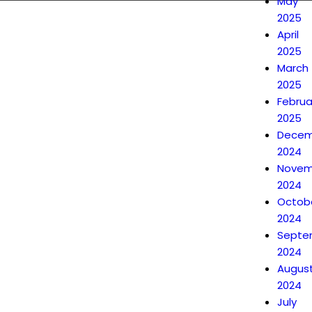
May
2025
April
2025
March
2025
Februa
2025
Decem
2024
Novem
2024
Octob
2024
Septe
2024
Augus
2024
July