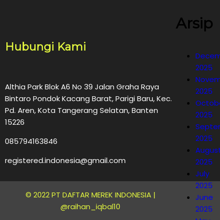
Arsip
Hubungi Kami
Decem
2025
Novem
Althia Park Blok A6 No 39 Jalan Graha Raya
2025
Bintaro Pondok Kacang Barat, Parigi Baru, Kec.
Octob
Pd. Aren, Kota Tangerang Selatan, Banten
2025
15226
Septe
2025
085794163846
Augus
registered.indonesia@gmail.com
2025
July
2025
© 2022 PT DAFTAR MEREK INDONESIA |
June
@raihan_iqbal10
2025