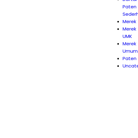
Paten
Seder
Merek
Merek
UMK
Merek
Umum
Paten
Uncat