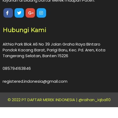
layanan di bidang Daftar Merek maupun Paten.
Hubungi Kami
Althia Park Blok A6 No 39 Jalan Graha Raya Bintaro
Pondok Kacang Barat, Parigi Baru, Kec. Pd. Aren, Kota
Tangerang Selatan, Banten 15226
085794163846
registered.indonesia@gmail.com
© 2022 PT DAFTAR MEREK INDONESIA |
@raihan_iqbal10