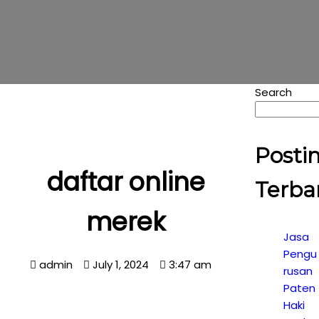
Search
Posti
daftar online
Terba
merek
Jasa
Pengu
admin
July 1, 2024
3:47 am
rusan
Paten
Haki