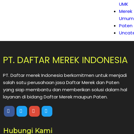
UMK
Merek
Umum
Paten
Uncat
PT. DAFTAR MEREK INDONESIA
PT. Daftar merek Indonesia berkomitmen untuk menjadi
salah satu perusahaan jasa Daftar Merek dan Paten
yang siap membantu dan memberikan solusi dalam hal
layanan di bidang Daftar Merek maupun Paten.
Hubungi Kami