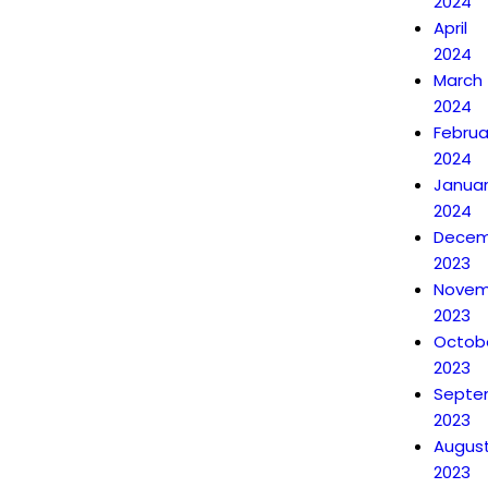
2024
April
2024
March
2024
Februa
2024
Janua
2024
Decem
2023
Novem
2023
Octob
2023
Septe
2023
Augus
2023