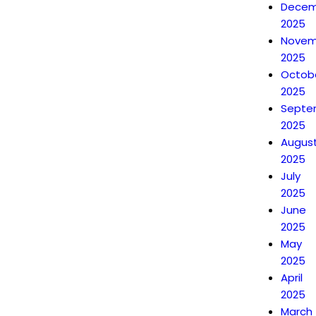
Decem
2025
Novem
2025
Octob
2025
Septe
2025
Augus
2025
July
2025
June
2025
May
2025
April
2025
March