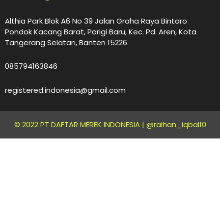
Althia Park Blok A6 No 39 Jalan Graha Raya Bintaro
Pondok Kacang Barat, Parigi Baru, Kec. Pd. Aren, Kota
Tangerang Selatan, Banten 15226
085794163846
registered.indonesia@gmail.com
© 2022 PT DAFTAR MEREK INDONESIA |
@raihan_iqbal10