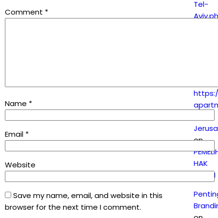
Tel-
Comment
*
Aviv.p
on
SUBJE
DAN
OBJEK
PATEN
https:
Name
*
apart
in-
Jerus
Email
*
on
PEMEL
HAK
Website
PATEN
Penti
Save my name, email, and website in this
Brandi
browser for the next time I comment.
on