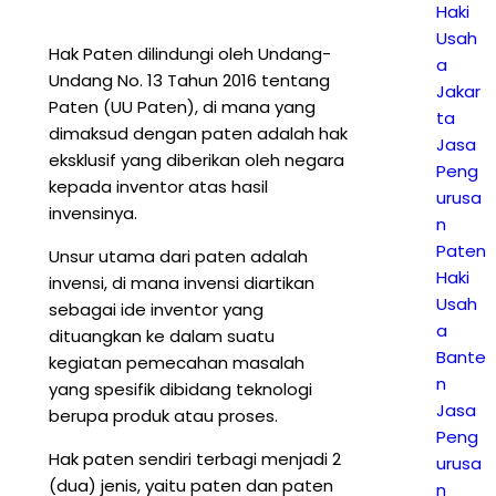
Haki
Usah
Hak Paten dilindungi oleh Undang-
a
Undang No. 13 Tahun 2016 tentang
Jakar
Paten (UU Paten), di mana yang
ta
dimaksud dengan paten adalah hak
Jasa
eksklusif yang diberikan oleh negara
Peng
kepada inventor atas hasil
urusa
invensinya.
n
Paten
Unsur utama dari paten adalah
Haki
invensi, di mana invensi diartikan
Usah
sebagai ide inventor yang
a
dituangkan ke dalam suatu
Bante
kegiatan pemecahan masalah
n
yang spesifik dibidang teknologi
Jasa
berupa produk atau proses.
Peng
Hak paten sendiri terbagi menjadi 2
urusa
(dua) jenis, yaitu paten dan paten
n