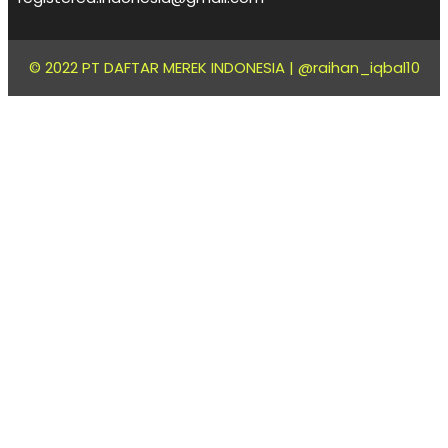
© 2022 PT DAFTAR MEREK INDONESIA |
@raihan_iqbal10