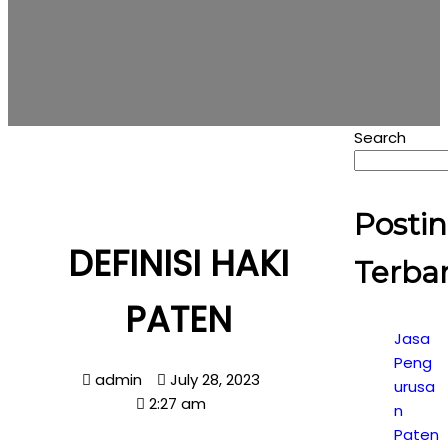
Search
Posti
DEFINISI HAKI
Terba
PATEN
Jasa
Peng
admin
July 28, 2023
urusa
2:27 am
n
Paten