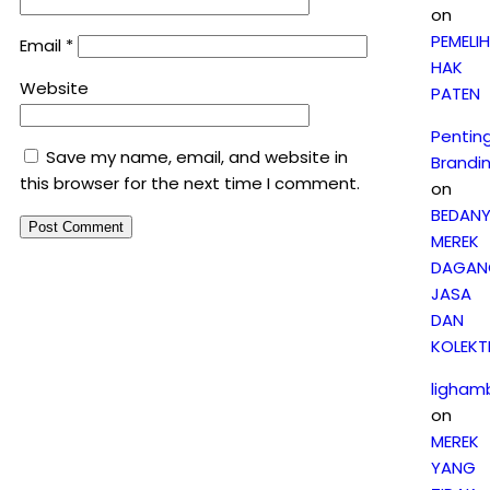
on
PEMELI
Email
*
HAK
Website
PATEN
Pentin
Save my name, email, and website in
Brandi
this browser for the next time I comment.
on
BEDAN
MEREK
DAGAN
JASA
DAN
KOLEKTI
ligham
on
MEREK
YANG