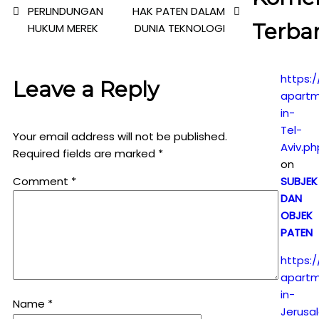
PERLINDUNGAN
HAK PATEN DALAM
Terba
HUKUM MEREK
DUNIA TEKNOLOGI
https:/
Leave a Reply
apartm
in-
Tel-
Your email address will not be published.
Aviv.ph
Required fields are marked
*
on
Comment
*
SUBJEK
DAN
OBJEK
PATEN
https:/
apartm
in-
Name
*
Jerusa