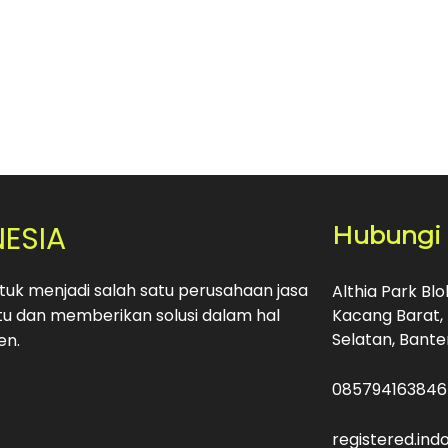
NESIA
Hubungi
uk menjadi salah satu perusahaan jasa
Althia Park Bl
u dan memberikan solusi dalam hal
Kacang Barat, 
Selatan, Bante
en.
085794163846
registered.in