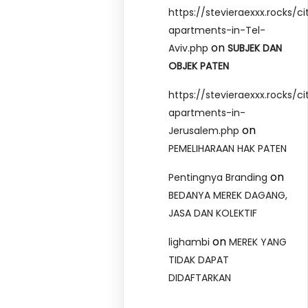
https://stevieraexxx.rocks/ci
apartments-in-Tel-
on
Aviv.php
SUBJEK DAN
OBJEK PATEN
https://stevieraexxx.rocks/ci
apartments-in-
on
Jerusalem.php
PEMELIHARAAN HAK PATEN
on
Pentingnya Branding
BEDANYA MEREK DAGANG,
JASA DAN KOLEKTIF
on
lighambi
MEREK YANG
TIDAK DAPAT
DIDAFTARKAN