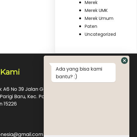
Merek
Merek UMK
Merek Umum
Paten
Uncategorized
Ada yang bisa kami
 Kami
bantu? :)
ok A6 No 39 Jalan Graha Raya Bintaro Pondok
Parigi Baru, Kec. Pd. Aren, Kota Tangerang
n 15226
donesia@gmail.com