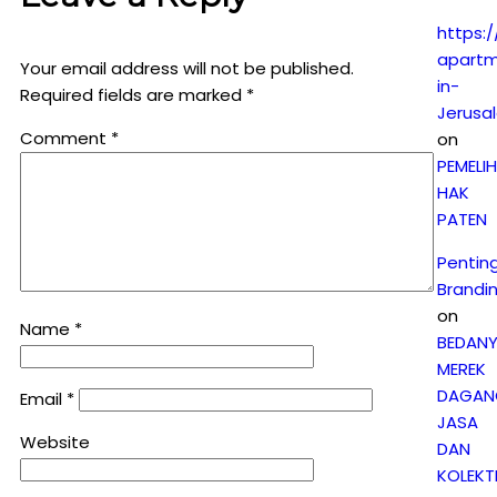
https:/
apartm
Your email address will not be published.
in-
Required fields are marked
*
Jerusa
Comment
*
on
PEMELI
HAK
PATEN
Pentin
Brandi
on
Name
*
BEDAN
MEREK
DAGAN
Email
*
JASA
Website
DAN
KOLEKTI