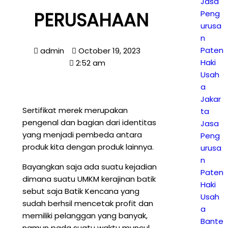
Jasa
PERUSAHAAN
Peng
urusa
n
Paten
admin
October 19, 2023
Haki
2:52 am
Usah
a
Jakar
Sertifikat merek merupakan
ta
pengenal dan bagian dari identitas
Jasa
yang menjadi pembeda antara
Peng
produk kita dengan produk lainnya.
urusa
n
Bayangkan saja ada suatu kejadian
Paten
dimana suatu UMKM kerajinan batik
Haki
sebut saja Batik Kencana yang
Usah
sudah berhsil mencetak profit dan
a
memiliki pelanggan yang banyak,
Bante
namun pada suatu waktu muncul