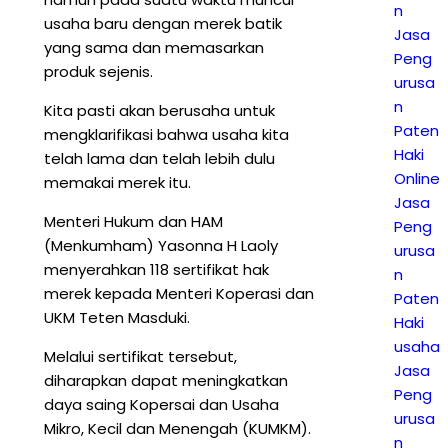
n
usaha baru dengan merek batik
Jasa
yang sama dan memasarkan
Peng
produk sejenis.
urusa
n
Kita pasti akan berusaha untuk
Paten
mengklarifikasi bahwa usaha kita
Haki
telah lama dan telah lebih dulu
Online
memakai merek itu.
Jasa
Menteri Hukum dan HAM
Peng
(Menkumham) Yasonna H Laoly
urusa
menyerahkan 118 sertifikat hak
n
merek kepada Menteri Koperasi dan
Paten
UKM Teten Masduki.
Haki
usaha
Melalui sertifikat tersebut,
Jasa
diharapkan dapat meningkatkan
Peng
daya saing Kopersai dan Usaha
urusa
Mikro, Kecil dan Menengah (KUMKM).
n