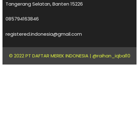
Tangerang Selatan, Banten 15226
085794163846
registered.indonesia@gmail.com
© 2022 PT DAFTAR MEREK INDONESIA |
@raihan_iqbal10