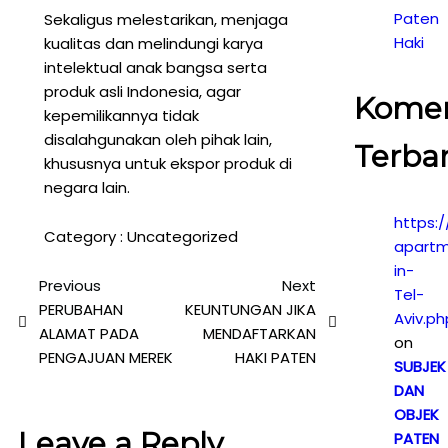
Paten
Sekaligus melestarikan, menjaga
Haki
kualitas dan melindungi karya
intelektual anak bangsa serta
produk asli Indonesia, agar
Kome
kepemilikannya tidak
disalahgunakan oleh pihak lain,
Terba
khususnya untuk ekspor produk di
negara lain.
https:/
Category :
Uncategorized
apartm
in-
Previous
Next
Tel-
PERUBAHAN
KEUNTUNGAN JIKA
Aviv.ph
ALAMAT PADA
MENDAFTARKAN
on
PENGAJUAN MEREK
HAKI PATEN
SUBJEK
DAN
OBJEK
Leave a Reply
PATEN