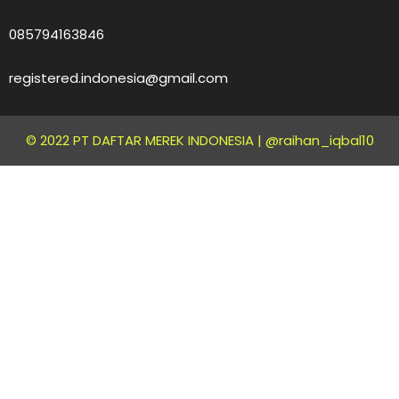
085794163846
registered.indonesia@gmail.com
© 2022 PT DAFTAR MEREK INDONESIA |
@raihan_iqbal10