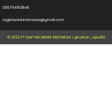
085794163846
registered.indonesia@gmail.com
© 2022 PT DAFTAR MEREK INDONESIA |
@raihan_iqbal10