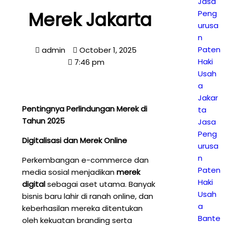
Jasa
Merek Jakarta
Peng
urusa
n
Paten
admin
October 1, 2025
Haki
7:46 pm
Usah
a
Jakar
Pentingnya Perlindungan Merek di
ta
Tahun 2025
Jasa
Peng
Digitalisasi dan Merek Online
urusa
n
Perkembangan e-commerce dan
Paten
media sosial menjadikan
merek
Haki
digital
sebagai aset utama. Banyak
Usah
bisnis baru lahir di ranah online, dan
a
keberhasilan mereka ditentukan
Bante
oleh kekuatan branding serta