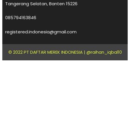
Tangerang Selatan, Banten 15226
085794163846
registered.indonesia@gmail.com
© 2022 PT DAFTAR MEREK INDONESIA |
@raihan_iqbal10