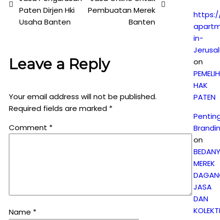
Paten Dirjen Hki
Pembuatan Merek
https:/
Usaha Banten
Banten
apartm
in-
Jerusa
Leave a Reply
on
PEMELI
HAK
Your email address will not be published.
PATEN
Required fields are marked
*
Pentin
Comment
*
Brandi
on
BEDAN
MEREK
DAGAN
JASA
DAN
KOLEKTI
Name
*