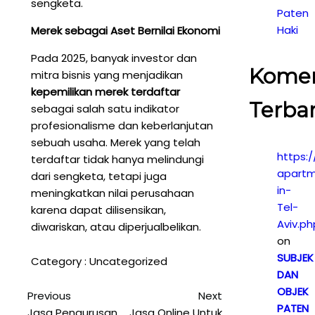
sengketa.
Paten
Haki
Merek sebagai Aset Bernilai Ekonomi
Pada 2025, banyak investor dan
Kome
mitra bisnis yang menjadikan
kepemilikan merek terdaftar
Terba
sebagai salah satu indikator
profesionalisme dan keberlanjutan
sebuah usaha. Merek yang telah
https:/
terdaftar tidak hanya melindungi
apartm
dari sengketa, tetapi juga
in-
meningkatkan nilai perusahaan
Tel-
karena dapat dilisensikan,
Aviv.ph
diwariskan, atau diperjualbelikan.
on
SUBJEK
Category :
Uncategorized
DAN
OBJEK
Previous
Next
PATEN
Jasa Pengurusan
Jasa Online Untuk