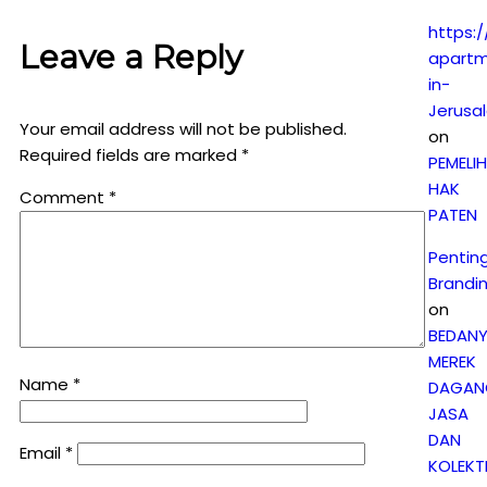
https:/
Leave a Reply
apartm
in-
Jerusa
Your email address will not be published.
on
Required fields are marked
*
PEMELI
HAK
Comment
*
PATEN
Pentin
Brandi
on
BEDAN
MEREK
Name
*
DAGAN
JASA
DAN
Email
*
KOLEKTI