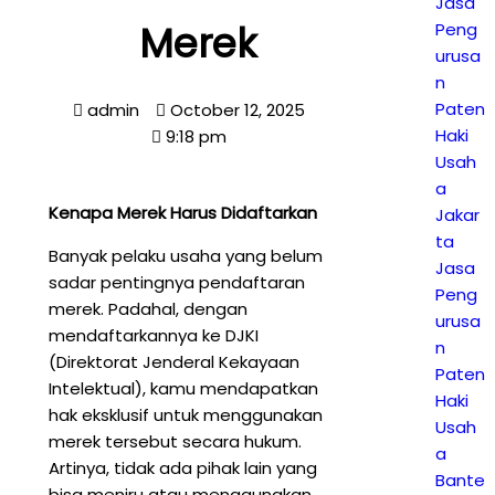
Jasa
Merek
Peng
urusa
n
Paten
admin
October 12, 2025
Haki
9:18 pm
Usah
a
Kenapa Merek Harus Didaftarkan
Jakar
ta
Banyak pelaku usaha yang belum
Jasa
sadar pentingnya pendaftaran
Peng
merek. Padahal, dengan
urusa
mendaftarkannya ke DJKI
n
(Direktorat Jenderal Kekayaan
Paten
Intelektual), kamu mendapatkan
Haki
hak eksklusif untuk menggunakan
Usah
merek tersebut secara hukum.
a
Artinya, tidak ada pihak lain yang
Bante
bisa meniru atau menggunakan