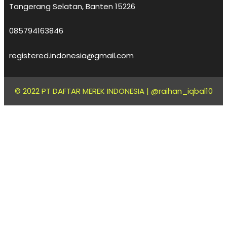
Tangerang Selatan, Banten 15226
085794163846
registered.indonesia@gmail.com
© 2022 PT DAFTAR MEREK INDONESIA |
@raihan_iqbal10