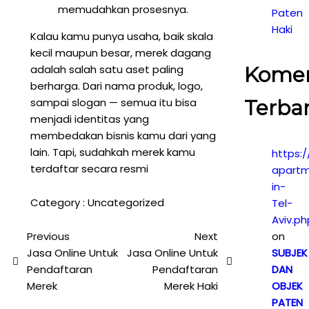
memudahkan prosesnya.
Paten
Haki
Kalau kamu punya usaha, baik skala
kecil maupun besar, merek dagang
adalah salah satu aset paling
Kome
berharga. Dari nama produk, logo,
sampai slogan — semua itu bisa
Terba
menjadi identitas yang
membedakan bisnis kamu dari yang
lain. Tapi, sudahkah merek kamu
https:/
terdaftar secara resmi
apartm
in-
Category :
Uncategorized
Tel-
Aviv.ph
Previous
Next
on
Jasa Online Untuk
Jasa Online Untuk
SUBJEK
Pendaftaran
Pendaftaran
DAN
Merek
Merek Haki
OBJEK
PATEN