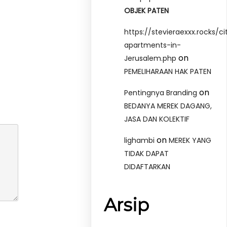
OBJEK PATEN
https://stevieraexxx.rocks/ci
apartments-in-
on
Jerusalem.php
PEMELIHARAAN HAK PATEN
on
Pentingnya Branding
BEDANYA MEREK DAGANG,
JASA DAN KOLEKTIF
on
lighambi
MEREK YANG
TIDAK DAPAT
DIDAFTARKAN
Arsip