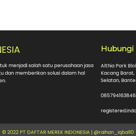
NESIA
Hubungi
uk menjadi salah satu perusahaan jasa
Althia Park Bl
u dan memberikan solusi dalam hal
Kacang Barat, 
Selatan, Bante
en.
085794163846
registered.in
© 2022 PT DAFTAR MEREK INDONESIA |
@raihan_iqbal10