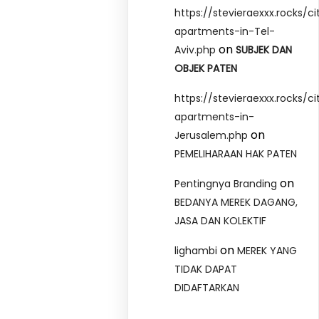
https://stevieraexxx.rocks/ci
apartments-in-Tel-
on
Aviv.php
SUBJEK DAN
OBJEK PATEN
https://stevieraexxx.rocks/ci
apartments-in-
on
Jerusalem.php
PEMELIHARAAN HAK PATEN
on
Pentingnya Branding
BEDANYA MEREK DAGANG,
JASA DAN KOLEKTIF
on
lighambi
MEREK YANG
TIDAK DAPAT
DIDAFTARKAN