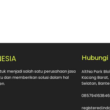
NESIA
Hubungi
uk menjadi salah satu perusahaan jasa
Althia Park Bl
u dan memberikan solusi dalam hal
Kacang Barat, 
Selatan, Bante
en.
085794163846
registered.in