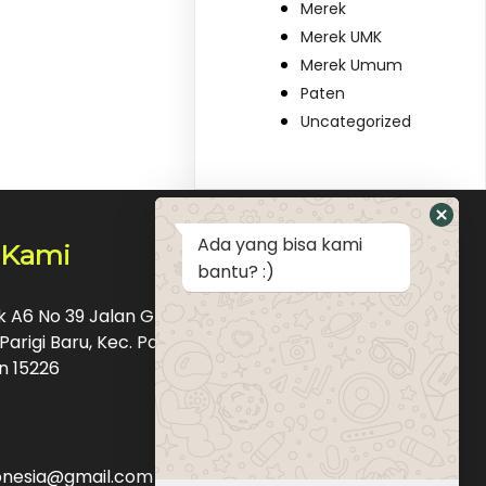
Merek
Merek UMK
Merek Umum
Paten
Uncategorized
Ada yang bisa kami
 Kami
bantu? :)
ok A6 No 39 Jalan Graha Raya Bintaro Pondok
Parigi Baru, Kec. Pd. Aren, Kota Tangerang
n 15226
donesia@gmail.com