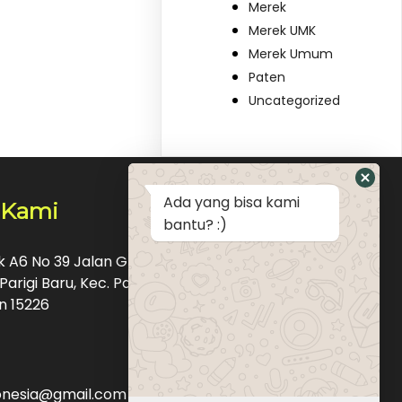
Merek
Merek UMK
Merek Umum
Paten
Uncategorized
Ada yang bisa kami
 Kami
bantu? :)
ok A6 No 39 Jalan Graha Raya Bintaro Pondok
Parigi Baru, Kec. Pd. Aren, Kota Tangerang
n 15226
donesia@gmail.com