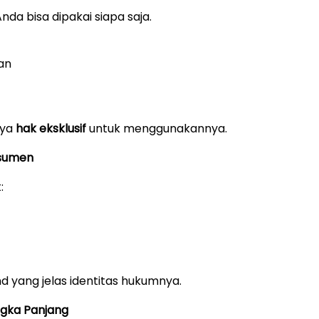
da bisa dipakai siapa saja.
an
i
nya
hak eksklusif
untuk menggunakannya.
nsumen
:
 yang jelas identitas hukumnya.
angka Panjang