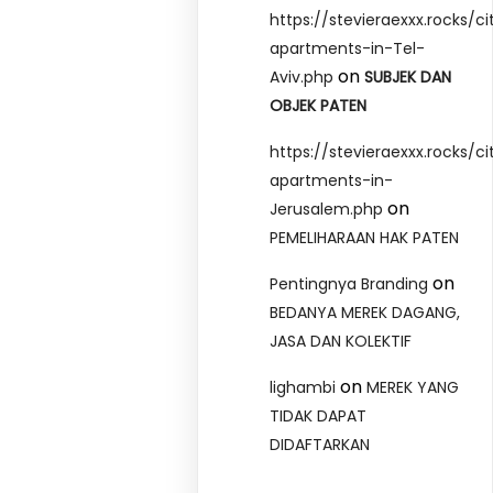
https://stevieraexxx.rocks/ci
apartments-in-Tel-
on
Aviv.php
SUBJEK DAN
OBJEK PATEN
https://stevieraexxx.rocks/ci
apartments-in-
on
Jerusalem.php
PEMELIHARAAN HAK PATEN
on
Pentingnya Branding
BEDANYA MEREK DAGANG,
JASA DAN KOLEKTIF
on
lighambi
MEREK YANG
TIDAK DAPAT
DIDAFTARKAN