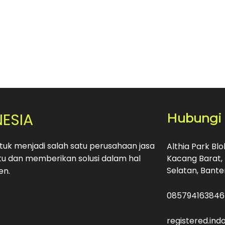
NESIA
Hubungi
uk menjadi salah satu perusahaan jasa
Althia Park Bl
u dan memberikan solusi dalam hal
Kacang Barat, 
Selatan, Bante
en.
085794163846
registered.in