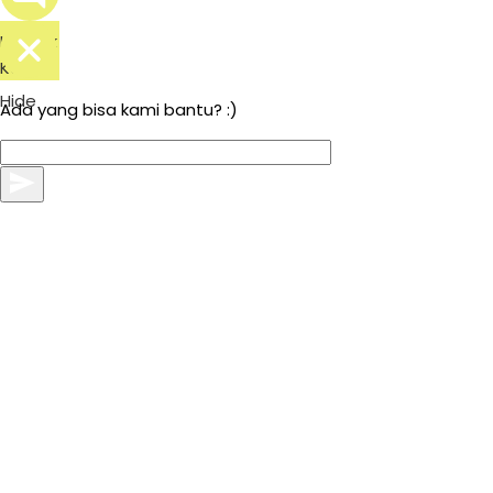
Kontak
Kami
Hide
Ada yang bisa kami bantu? :)