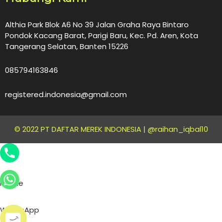
Althia Park Blok A6 No 39 Jalan Graha Raya Bintaro
Pondok Kacang Barat, Parigi Baru, Kec. Pd. Aren, Kota
Tangerang Selatan, Banten 15226
085794163846
registered.indonesia@gmail.com
© 2022 PT DAFTAR MEREK INDONESIA |
@raihan_iqbal10
Phone
WhatsApp
Phone
WhatsApp