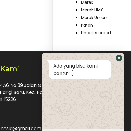
Merek
Merek UMK
Merek Umum
Paten
Uncategorized
Ada yang bisa kami
 Kami
bantu? :)
ok A6 No 39 Jalan Graha Raya Bintaro Pondok
Parigi Baru, Kec. Pd. Aren, Kota Tangerang
n 15226
donesia@gmail.com