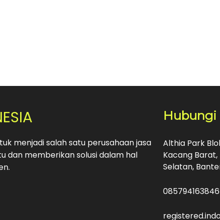
NESIA
Hubungi
uk menjadi salah satu perusahaan jasa
Althia Park Bl
u dan memberikan solusi dalam hal
Kacang Barat, 
Selatan, Bante
en.
085794163846
registered.in