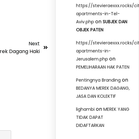
https://stevieraexxx.rocks/ci
apartments-in-Tel-
on
Aviv.php
SUBJEK DAN
OBJEK PATEN
https://stevieraexxx.rocks/ci
Next
rek Dagang Haki
apartments-in-
on
Jerusalem.php
PEMELIHARAAN HAK PATEN
on
Pentingnya Branding
BEDANYA MEREK DAGANG,
JASA DAN KOLEKTIF
on
lighambi
MEREK YANG
TIDAK DAPAT
DIDAFTARKAN