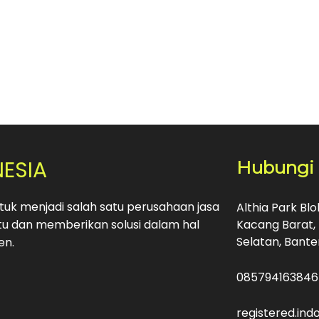
NESIA
Hubungi
uk menjadi salah satu perusahaan jasa
Althia Park Bl
u dan memberikan solusi dalam hal
Kacang Barat, 
Selatan, Bante
en.
085794163846
registered.in