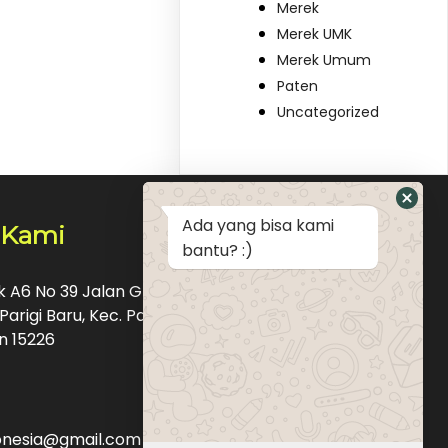
Merek
Merek UMK
Merek Umum
Paten
Uncategorized
Ada yang bisa kami
 Kami
bantu? :)
ok A6 No 39 Jalan Graha Raya Bintaro Pondok
Parigi Baru, Kec. Pd. Aren, Kota Tangerang
n 15226
donesia@gmail.com