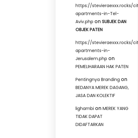
https://stevieraexxx.rocks/ci
apartments-in-Tel-
on
Aviv.php
SUBJEK DAN
OBJEK PATEN
https://stevieraexxx.rocks/ci
apartments-in-
on
Jerusalem.php
PEMELIHARAAN HAK PATEN
on
Pentingnya Branding
BEDANYA MEREK DAGANG,
JASA DAN KOLEKTIF
on
lighambi
MEREK YANG
TIDAK DAPAT
DIDAFTARKAN