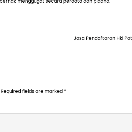
k berhak menggugat secara perdata dan pidana.
Jasa Pendaftaran Hki Pa
Required fields are marked
*