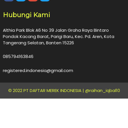
Hubungi Kami
Althia Park Blok A6 No 39 Jalan Graha Raya Bintaro
Pondok Kacang Barat, Parigi Baru, Kec. Pd. Aren, Kota
Tangerang Selatan, Banten 15226
085794163846
registered.indonesia@gmail.com
© 2022 PT DAFTAR MEREK INDONESIA |
@raihan_iqbal10