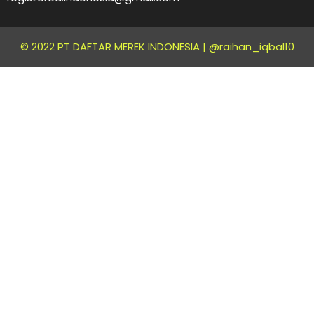
© 2022 PT DAFTAR MEREK INDONESIA |
@raihan_iqbal10