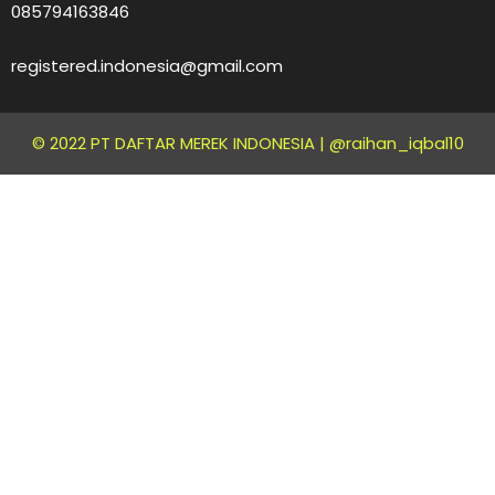
085794163846
registered.indonesia@gmail.com
© 2022 PT DAFTAR MEREK INDONESIA |
@raihan_iqbal10