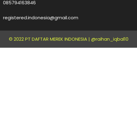
085794163846
registered.indonesia@gmail.com
© 2022 PT DAFTAR MEREK INDONESIA |
@raihan_iqbal10