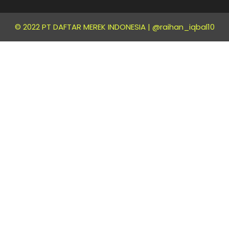
© 2022 PT DAFTAR MEREK INDONESIA |
@raihan_iqbal10