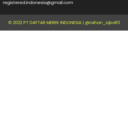
registered.indonesia@gmail.com
© 2022 PT DAFTAR MEREK INDONESIA |
@raihan_iqbal10