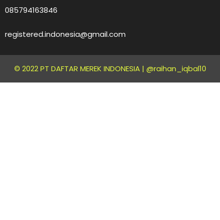
085794163846
registered.indonesia@gmail.com
© 2022 PT DAFTAR MEREK INDONESIA |
@raihan_iqbal10