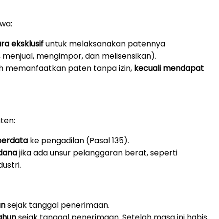
wa:
ra eksklusif
untuk melaksanakan patennya
menjual, mengimpor, dan melisensikan).
leh memanfaatkan paten tanpa izin,
kecuali mendapat
ten:
perdata
ke pengadilan (Pasal 135).
dana
jika ada unsur pelanggaran berat, seperti
ustri.
un
sejak tanggal penerimaan.
tahun
sejak tanggal penerimaan. Setelah masa ini habis