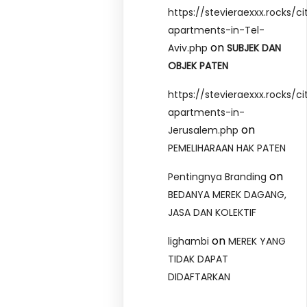
https://stevieraexxx.rocks/ci
apartments-in-Tel-
on
Aviv.php
SUBJEK DAN
OBJEK PATEN
https://stevieraexxx.rocks/ci
apartments-in-
on
Jerusalem.php
PEMELIHARAAN HAK PATEN
on
Pentingnya Branding
BEDANYA MEREK DAGANG,
JASA DAN KOLEKTIF
on
lighambi
MEREK YANG
TIDAK DAPAT
DIDAFTARKAN