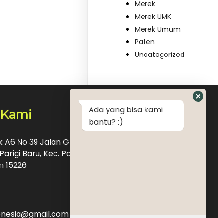
Merek
Merek UMK
Merek Umum
Paten
Uncategorized
Ada yang bisa kami
 Kami
bantu? :)
ok A6 No 39 Jalan Graha Raya Bintaro Pondok
Parigi Baru, Kec. Pd. Aren, Kota Tangerang
n 15226
donesia@gmail.com