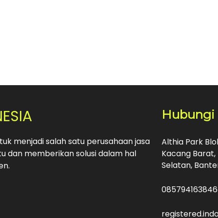
NESIA
Hubungi
uk menjadi salah satu perusahaan jasa
Althia Park Bl
u dan memberikan solusi dalam hal
Kacang Barat, 
Selatan, Bante
en.
085794163846
registered.in