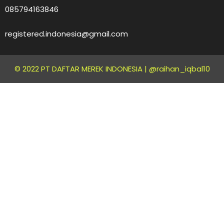
085794163846
registered.indonesia@gmail.com
© 2022 PT DAFTAR MEREK INDONESIA |
@raihan_iqbal10