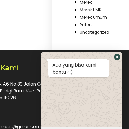
Merek
Merek UMK
Merek Umum
Paten
Uncategorized
Ada yang bisa kami
 Kami
bantu? :)
ok A6 No 39 Jalan Graha Raya Bintaro Pondok
Parigi Baru, Kec. Pd. Aren, Kota Tangerang
n 15226
donesia@gmail.com