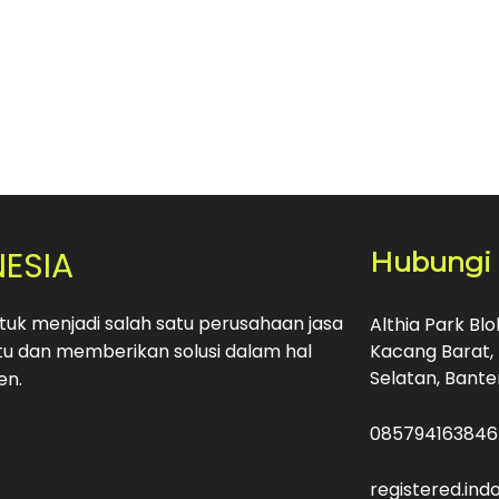
NESIA
Hubungi
uk menjadi salah satu perusahaan jasa
Althia Park Bl
u dan memberikan solusi dalam hal
Kacang Barat, 
Selatan, Bante
en.
085794163846
registered.in