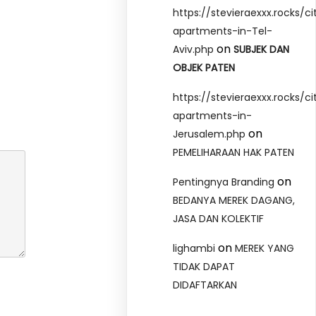
https://stevieraexxx.rocks/ci
apartments-in-Tel-
on
Aviv.php
SUBJEK DAN
OBJEK PATEN
https://stevieraexxx.rocks/ci
apartments-in-
on
Jerusalem.php
PEMELIHARAAN HAK PATEN
on
Pentingnya Branding
BEDANYA MEREK DAGANG,
JASA DAN KOLEKTIF
on
lighambi
MEREK YANG
TIDAK DAPAT
DIDAFTARKAN