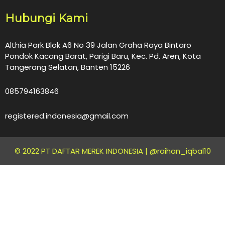
Hubungi Kami
Althia Park Blok A6 No 39 Jalan Graha Raya Bintaro
Pondok Kacang Barat, Parigi Baru, Kec. Pd. Aren, Kota
Tangerang Selatan, Banten 15226
085794163846
registered.indonesia@gmail.com
© 2022 PT DAFTAR MEREK INDONESIA |
@raihan_iqbal10