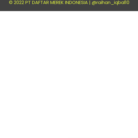
© 2022 PT DAFTAR MEREK INDONESIA |
@raihan_iqbal10